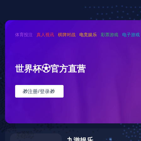
关于AG在线登录
AG在线登录是一家融合科技创新与全球视野的体育赛事服
于为用户提供高效、可信赖的互动观赛体验。 从数据同步
从终端兼容到多语言支持，我们不断突破技术边界，构建智
迟、高稳定的服务体系。 每一次点击，都体现我们对用户
专业。