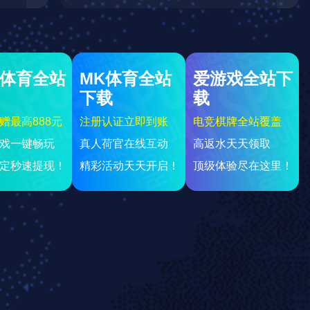
创新奖
，获得东南亚体育数字服务组织授予年度平台奖项。