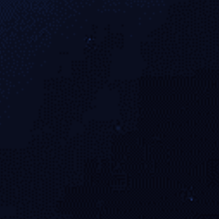
与用户行为特征。
风控拦截
98.4%
成功识别率