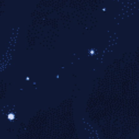
SO 安全认证审核，在平台访问、