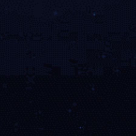
源支持
推荐平台