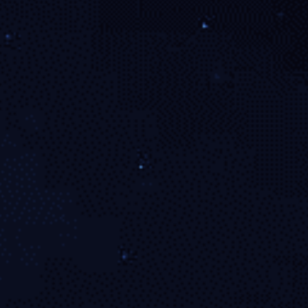
护，构建系统级安全网。
护
异常流量识
定性保障
计
、行为追