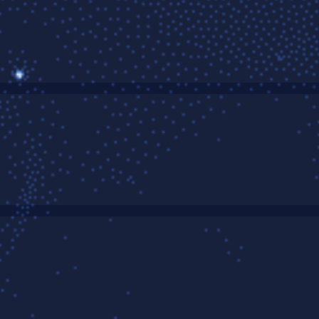
03. 国际拓展
目前AG在线登录已在东南亚
地，打造具有国际竞争力的赛
荣耀时刻展示
线登录 以卓越服务赢得多项专业认可，每一份荣誉都是用户信赖